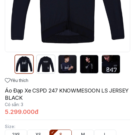
Yêu thích
Áo Đạp Xe CSPD 247 KNOWMESOON LS JERSEY
BLACK
Có sẵn
:
3
5.299.000đ
Size
:
2XS
XS
S
M
L