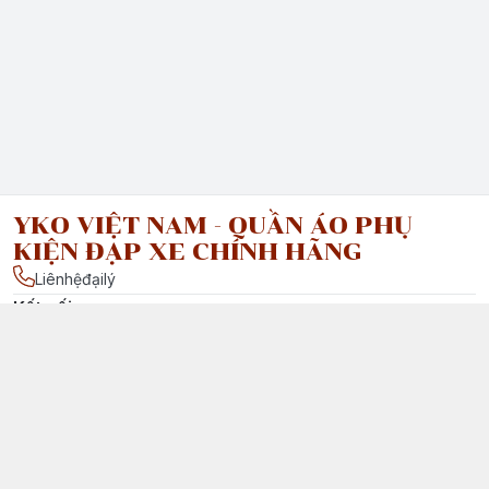
YKO VIỆT NAM - QUẦN ÁO PHỤ
KIỆN ĐẠP XE CHÍNH HÃNG
Liênhệđạilý
Kết nối
facebook.com/ : Vui lòng liên hệ đại lý của chúng tôi tại Việt
Nam để được tư vấn chi tiết.
Chính sách
Chính Sách Vận Chuyển & Giao Nhận
Chính Sách Đổi Trả Sản Phẩm