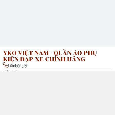
YKO VIỆT NAM - QUẦN ÁO PHỤ
KIỆN ĐẠP XE CHÍNH HÃNG
Liênhệđạilý
Kết nối
facebook.com/ : Vui lòng liên hệ đại lý của chúng tôi tại Việt
Nam để được tư vấn chi tiết.
Chính sách
Chính Sách Vận Chuyển & Giao Nhận
Chính Sách Đổi Trả Sản Phẩm