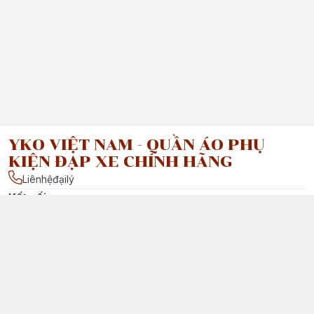
YKO VIỆT NAM - QUẦN ÁO PHỤ
KIỆN ĐẠP XE CHÍNH HÃNG
Liênhệđạilý
Kết nối
facebook.com/ : Vui lòng liên hệ đại lý của chúng tôi tại Việt
Nam để được tư vấn chi tiết.
Chính sách
Chính Sách Vận Chuyển & Giao Nhận
Chính Sách Đổi Trả Sản Phẩm