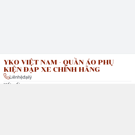
YKO VIỆT NAM - QUẦN ÁO PHỤ
KIỆN ĐẠP XE CHÍNH HÃNG
Liênhệđạilý
Kết nối
facebook.com/ : Vui lòng liên hệ đại lý của chúng tôi tại Việt
Nam để được tư vấn chi tiết.
Chính sách
Chính Sách Vận Chuyển & Giao Nhận
Chính Sách Đổi Trả Sản Phẩm