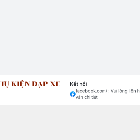
HỤ KIỆN ĐẠP XE
Kết nối
facebook.com/ : Vui lòng liên h
vấn chi tiết.