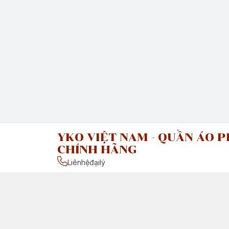
YKO VIỆT NAM - QUẦN ÁO P
CHÍNH HÃNG
Liênhệđạilý
Chính sách
Chính Sách Vận Chuyển & Giao Nhận
Chính Sách Đổi Trả Sản Phẩm
Giới thiệu