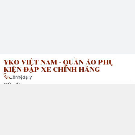
YKO VIỆT NAM - QUẦN ÁO PHỤ
KIỆN ĐẠP XE CHÍNH HÃNG
Liênhệđạilý
Kết nối
facebook.com/ : Vui lòng liên hệ đại lý của chúng tôi tại Việt
Nam để được tư vấn chi tiết.
Chính sách
Chính Sách Vận Chuyển & Giao Nhận
Chính Sách Đổi Trả Sản Phẩm