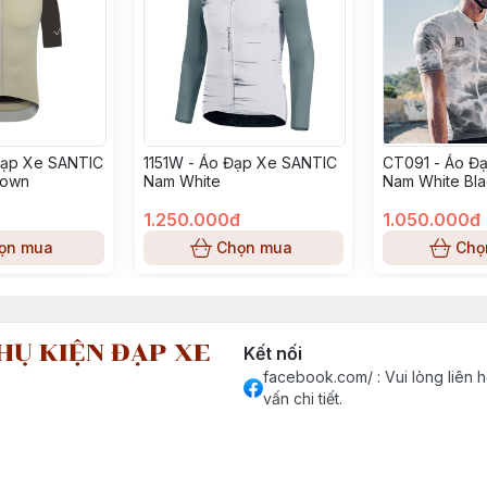
Đạp Xe SANTIC
1151W - Áo Đạp Xe SANTIC
CT091 - Áo Đ
rown
Nam White
Nam White Bl
1.250.000đ
1.050.000đ
ọn mua
Chọn mua
Chọ
HỤ KIỆN ĐẠP XE
Kết nối
facebook.com/ : Vui lòng liên h
vấn chi tiết.