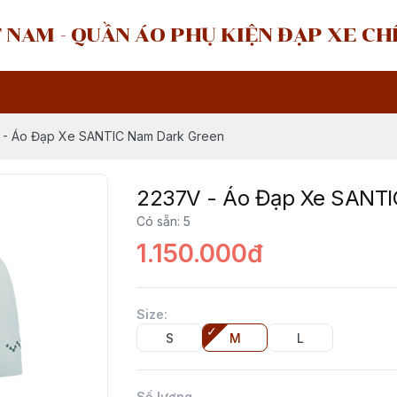
 NAM - QUẦN ÁO PHỤ KIỆN ĐẠP XE C
 - Áo Đạp Xe SANTIC Nam Dark Green
2237V - Áo Đạp Xe SANTI
Có sẵn
:
5
1.150.000đ
Size
:
S
M
L
Số lượng