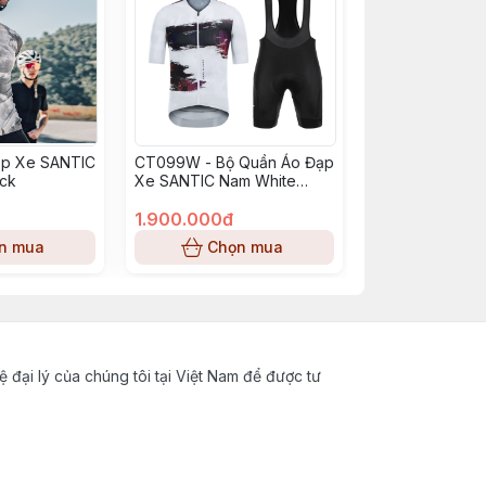
ạp Xe SANTIC
CT099W - Bộ Quần Áo Đạp
ack
Xe SANTIC Nam White
Black
1.900.000đ
n mua
Chọn mua
ệ đại lý của chúng tôi tại Việt Nam để được tư