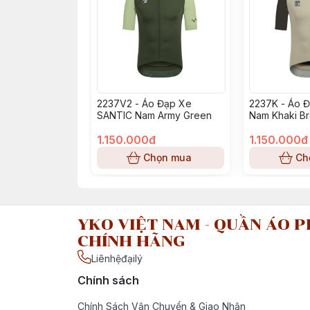
2237V2 - Áo Đạp Xe
2237K - Áo 
SANTIC Nam Army Green
Nam Khaki B
1.150.000đ
1.150.000đ
Chọn mua
Ch
YKO VIỆT NAM - QUẦN ÁO P
CHÍNH HÃNG
Liênhệđạilý
Chính sách
Chính Sách Vận Chuyển & Giao Nhận