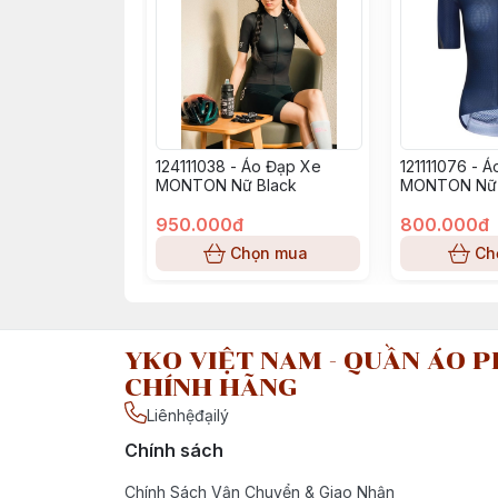
124111038 - Áo Đạp Xe
121111076 - 
MONTON Nữ Black
MONTON Nữ 
Blue
950.000đ
800.000đ
Chọn mua
Ch
YKO VIỆT NAM - QUẦN ÁO P
CHÍNH HÃNG
Liênhệđạilý
Chính sách
Chính Sách Vận Chuyển & Giao Nhận