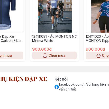
Áo Đạp Xe
124111091 - Áo MONTON Nữ
124111020 - Á
Carbon Fiber
Minima White
MONTON Rippl
900.000đ
900.000đ
ọn mua
Chọn mua
Chọ
HỤ KIỆN ĐẠP XE
Kết nối
facebook.com/ : Vui lòng liên h
vấn chi tiết.