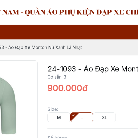
 NAM - QUẦN ÁO PHỤ KIỆN ĐẠP XE C
93 - Áo Đạp Xe Monton Nữ Xanh Lá Nhạt
24-1093 - Áo Đạp Xe Mon
Có sẵn
:
3
900.000đ
Size
:
M
L
XL
Số lượng