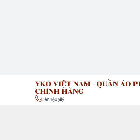
YKO VIỆT NAM - QUẦN ÁO P
CHÍNH HÃNG
Liênhệđạilý
Chính sách
Chính Sách Vận Chuyển & Giao Nhận
Chính Sách Đổi Trả Sản Phẩm
Giới thiệu