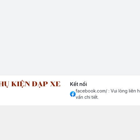
HỤ KIỆN ĐẠP XE
Kết nối
facebook.com/ : Vui lòng liên h
vấn chi tiết.