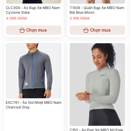
CLC30A - Áo Đạp Xe MBO Nam
T100II - Quần Đạp Xe MBO Nam
Cyclone Slate
Bib Blue Moon
3.099.000đ
2.199.000đ
Chọn mua
Chọn mua
EXC761 - Áo Giữ Nhiệt MBO Nam
Charcoal Gray
C150 - Áo Đạp Xe MBO Nữ Pale