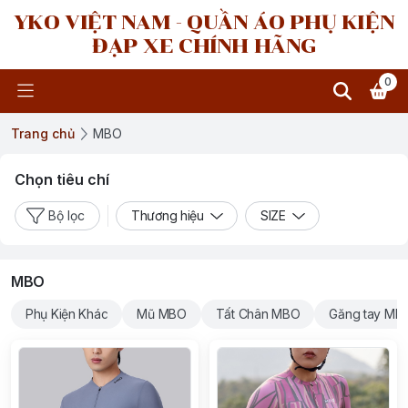
YKO VIỆT NAM - QUẦN ÁO PHỤ KIỆN
ĐẠP XE CHÍNH HÃNG
0
Trang chủ
MBO
Chọn tiêu chí
Bộ lọc
Thương hiệu
SIZE
MBO
Phụ Kiện Khác
Mũ MBO
Tất Chân MBO
Găng tay MB