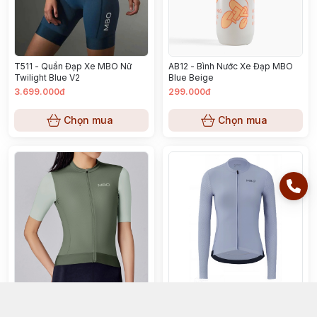
T511 - Quần Đạp Xe MBO Nữ
AB12 - Bình Nước Xe Đạp MBO
Twilight Blue V2
Blue Beige
3.699.000đ
299.000đ
Chọn mua
Chọn mua
SC312 - Áo Đạp Xe MBO Nữ
LS016B - Áo Đạp Xe MBO Nữ
Beetle
Dusky Purple