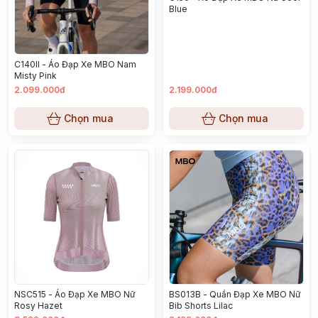
Blue
C140II - Áo Đạp Xe MBO Nam
Misty Pink
2.099.000đ
2.199.000đ
Chọn mua
Chọn mua
NSC515 - Áo Đạp Xe MBO Nữ
BS013B - Quần Đạp Xe MBO Nữ
Rosy Hazet
Bib Shorts Lilac