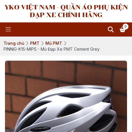
YKO VIỆT NAM - QUẦN ÁO PHỤ KIỆN
ĐẠP XE CHÍNH HÃNG
0
Trang chủ
PMT
Mũ PMT
PINNIG-K15-MIPS - Mũ Đạp Xe PMT Cement Grey