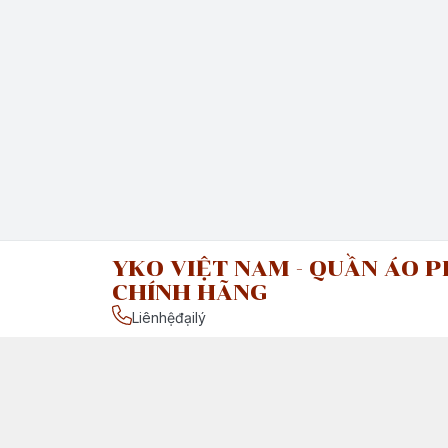
YKO VIỆT NAM - QUẦN ÁO P
CHÍNH HÃNG
Liênhệđạilý
Chính sách
Chính Sách Vận Chuyển & Giao Nhận
Chính Sách Đổi Trả Sản Phẩm
Giới thiệu