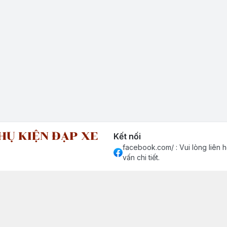
HỤ KIỆN ĐẠP XE
Kết nối
facebook.com/ : Vui lòng liên h
vấn chi tiết.