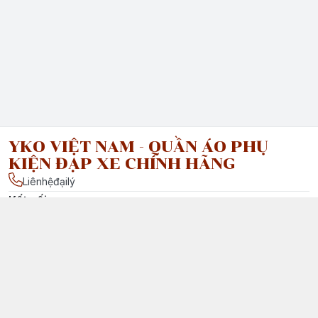
YKO VIỆT NAM - QUẦN ÁO PHỤ
KIỆN ĐẠP XE CHÍNH HÃNG
Liênhệđạilý
Kết nối
facebook.com/ : Vui lòng liên hệ đại lý của chúng tôi tại Việt
Nam để được tư vấn chi tiết.
Chính sách
Chính Sách Vận Chuyển & Giao Nhận
Chính Sách Đổi Trả Sản Phẩm