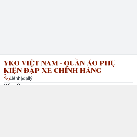
YKO VIỆT NAM - QUẦN ÁO PHỤ
KIỆN ĐẠP XE CHÍNH HÃNG
Liênhệđạilý
Kết nối
facebook.com/ : Vui lòng liên hệ đại lý của chúng tôi tại Việt
Nam để được tư vấn chi tiết.
Chính sách
Chính Sách Vận Chuyển & Giao Nhận
Chính Sách Đổi Trả Sản Phẩm