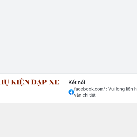
HỤ KIỆN ĐẠP XE
Kết nối
facebook.com/ : Vui lòng liên h
vấn chi tiết.