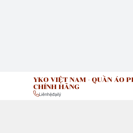
YKO VIỆT NAM - QUẦN ÁO P
CHÍNH HÃNG
Liênhệđạilý
Chính sách
Chính Sách Vận Chuyển & Giao Nhận
Chính Sách Đổi Trả Sản Phẩm
Giới thiệu