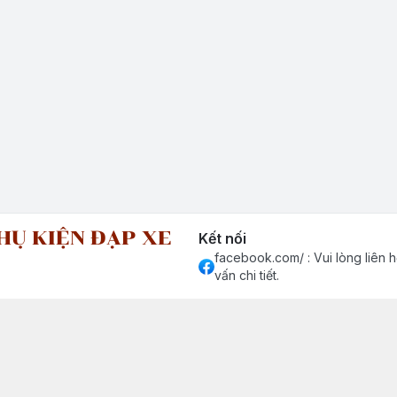
HỤ KIỆN ĐẠP XE
Kết nối
facebook.com/ : Vui lòng liên h
vấn chi tiết.