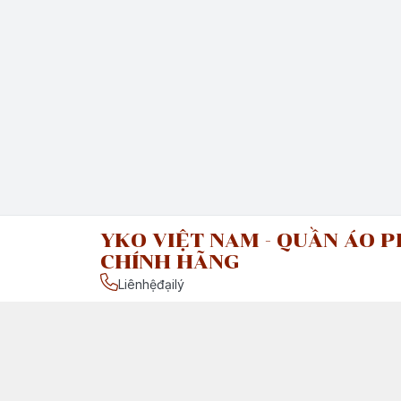
YKO VIỆT NAM - QUẦN ÁO P
CHÍNH HÃNG
Liênhệđạilý
Chính sách
Chính Sách Vận Chuyển & Giao Nhận
Chính Sách Đổi Trả Sản Phẩm
Giới thiệu