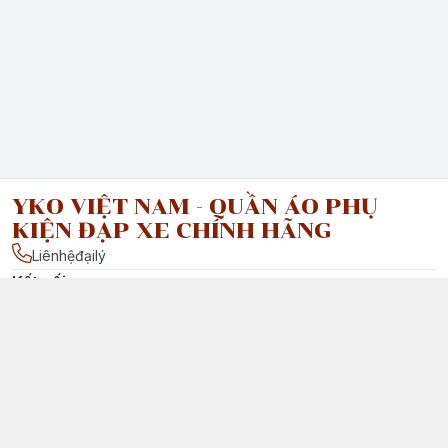
YKO VIỆT NAM - QUẦN ÁO PHỤ
KIỆN ĐẠP XE CHÍNH HÃNG
Liênhệđạilý
Kết nối
facebook.com/ : Vui lòng liên hệ đại lý của chúng tôi tại Việt
Nam để được tư vấn chi tiết.
Chính sách
Chính Sách Vận Chuyển & Giao Nhận
Chính Sách Đổi Trả Sản Phẩm