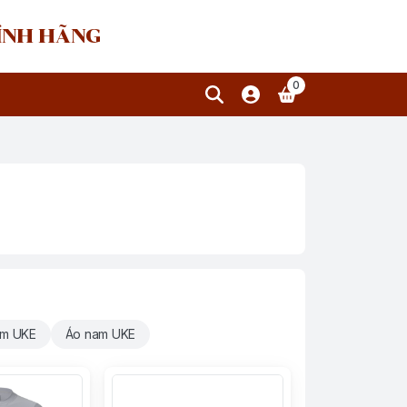
HÍNH HÃNG
0
am UKE
Áo nam UKE