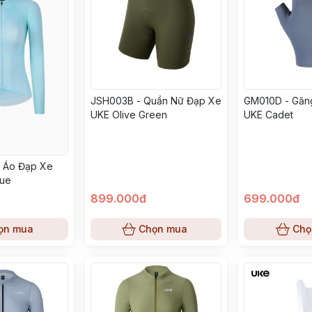
JSH003B - Quần Nữ Đạp Xe
GM010D - Găn
UKE Olive Green
UKE Cadet
 Áo Đạp Xe
lue
899.000đ
699.000đ
ọn mua
Chọn mua
Chọ