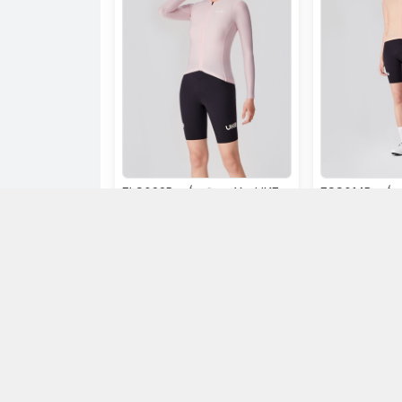
FLS023B - Áo Đạp Xe UKE
FSS014B - Á
Nữ Lotus Powder
Nữ Peach Jel
1.499.000đ
1.399.000đ
Chọn mua
Ch