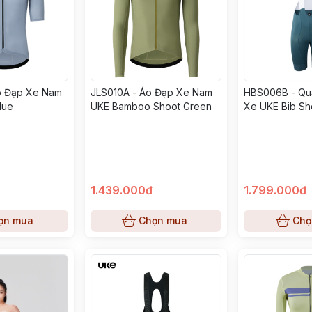
o Đạp Xe Nam
JLS010A - Áo Đạp Xe Nam
HBS006B - Qu
lue
UKE Bamboo Shoot Green
Xe UKE Bib Sho
1.439.000đ
1.799.000đ
ọn mua
Chọn mua
Chọ