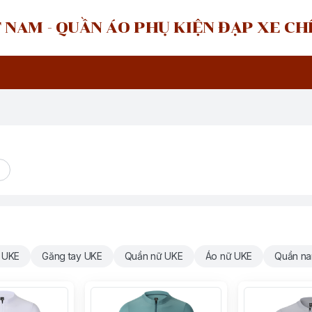
 NAM - QUẦN ÁO PHỤ KIỆN ĐẠP XE C
 UKE
Găng tay UKE
Quần nữ UKE
Áo nữ UKE
Quần n