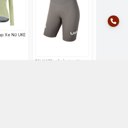
Đạp Xe Nữ UKE
FSH005B - Quần Đạp Xe
UKE Nữ Pale Azalea
1.199.000đ
n mua
Chọn mua