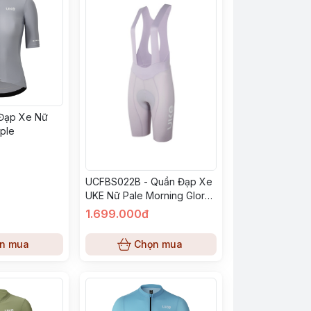
 Đạp Xe Nữ
ple
UCFBS022B - Quần Đạp Xe
UKE Nữ Pale Morning Glory
Purple
1.699.000đ
n mua
Chọn mua