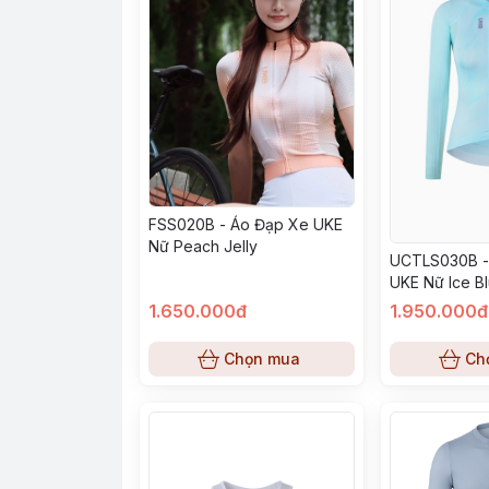
FSS020B - Áo Đạp Xe UKE
Nữ Peach Jelly
UCTLS030B -
UKE Nữ Ice B
1.650.000đ
1.950.000đ
Chọn mua
Ch