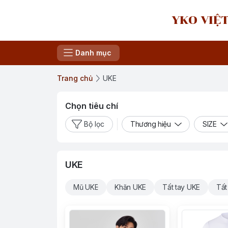
YKO VIỆT
Danh mục
Trang chủ
UKE
Chọn tiêu chí
Bộ lọc
Thương hiệu
SIZE
UKE
Mũ UKE
Khăn UKE
Tất tay UKE
Tất