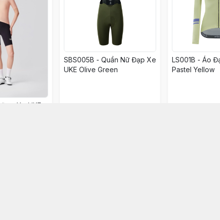
SBS005B - Quần Nữ Đạp Xe
LS001B - Áo 
UKE Olive Green
Pastel Yellow
o Đạp Xe UKE
ly
1.299.000đ
1.299.000đ
ọn mua
Chọn mua
Chọ