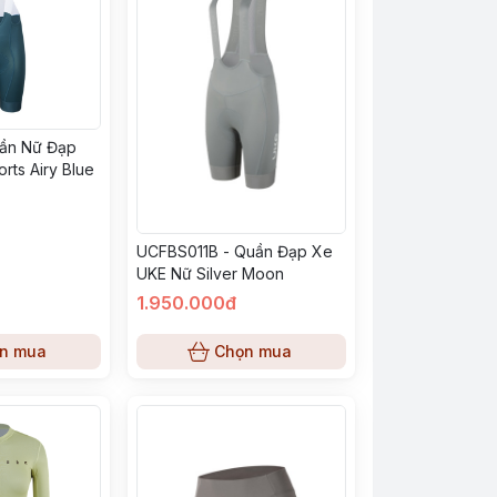
ần Nữ Đạp
rts Airy Blue
UCFBS011B - Quần Đạp Xe
UKE Nữ Silver Moon
1.950.000đ
n mua
Chọn mua