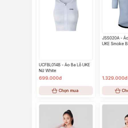
JSS020A - Á
UKE Smoke B
UCFBL014B - Áo Ba Lỗ UKE
Nữ White
699.000đ
1.329.000đ
Chọn mua
Ch