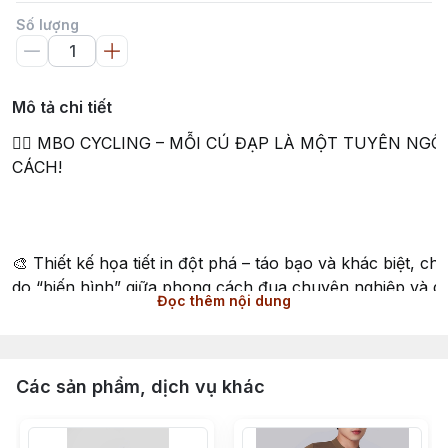
Số lượng
Mô tả chi tiết
🚴‍♂️ MBO CYCLING – MỖI CÚ ĐẠP LÀ MỘT TUYÊN NG
CÁCH!
🎨 Thiết kế họa tiết in đột phá – táo bạo và khác biệt, ch
do “biến hình” giữa phong cách đua chuyên nghiệp và d
Đọc thêm nội dung
🌬️ Chất liệu vải ITALIA siêu nhẹ chỉ ~105g, thoáng mát –
khí” cho những ai yêu cầu cao về sự nhẹ nhàng và thôn
Các sản phẩm, dịch vụ khác