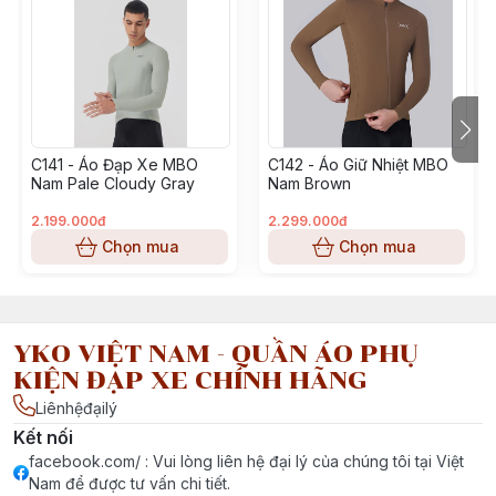
💧 Thấm hút mồ hôi nhanh – khô ráo suốt hành trình dù
35-38°C!
💪 Ôm sát tinh tế – tôn dáng, nâng hiệu suất, đạp bao ng
C141 - Áo Đạp Xe MBO
C142 - Áo Giữ Nhiệt MBO
Nam Pale Cloudy Gray
Nam Brown
🔒 Khóa kéo YKK cao cấp – mượt, bền, dễ mở nhanh chó
2.199.000đ
2.299.000đ
🧷 Viền áo silicone chống trượt – giữ áo cố định khi tăng 
Chọn mua
Chọn mua
📦 3 túi sau gia cố + logo phản quang – đựng đồ tiện lợi,
ban đêm.
YKO VIỆT NAM - QUẦN ÁO PHỤ
KIỆN ĐẠP XE CHÍNH HÃNG
Liênhệđạilý
✨ Khi gu thẩm mỹ và hiệu suất kết hợp trên từng cung đ
Kết nối
facebook.com/ : Vui lòng liên hệ đại lý của chúng tôi tại Việt
Nam để được tư vấn chi tiết.