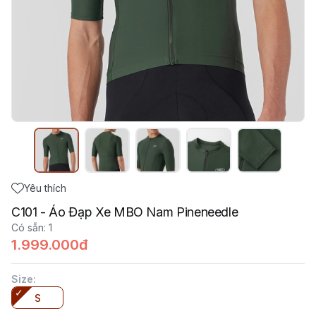
Yêu thích
C101 - Áo Đạp Xe MBO Nam Pineneedle
Có sẵn
:
1
1.999.000đ
Size
:
S