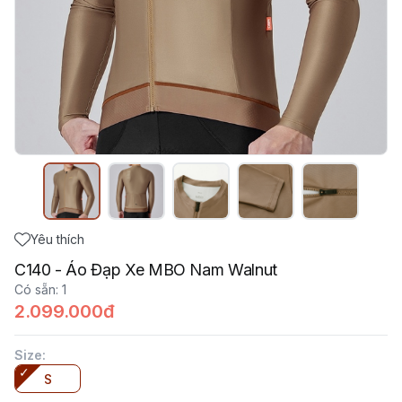
Yêu thích
C140 - Áo Đạp Xe MBO Nam Walnut
Có sẵn
:
1
2.099.000đ
Size
:
S