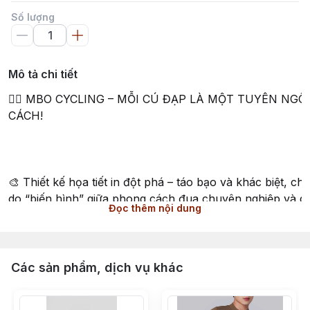
Số lượng
Mô tả chi tiết
🚴‍♂️ MBO CYCLING – MỖI CÚ ĐẠP LÀ MỘT TUYÊN NG
CÁCH!
🎨 Thiết kế họa tiết in đột phá – táo bạo và khác biệt, ch
do “biến hình” giữa phong cách đua chuyên nghiệp và d
Đọc thêm nội dung
🌬️ Chất liệu vải ITALIA siêu nhẹ chỉ ~105g, thoáng mát –
khí” cho những ai yêu cầu cao về sự nhẹ nhàng và thôn
Các sản phẩm, dịch vụ khác