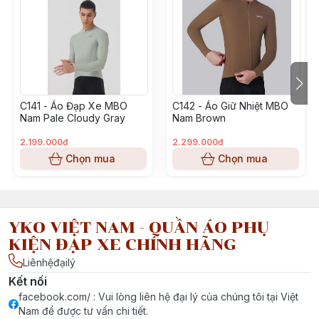
💧 Thấm hút mồ hôi nhanh – khô ráo suốt hành trình dù
35-38°C!
💪 Ôm sát tinh tế – tôn dáng, nâng hiệu suất, đạp bao ng
C141 - Áo Đạp Xe MBO
C142 - Áo Giữ Nhiệt MBO
Nam Pale Cloudy Gray
Nam Brown
🔒 Khóa kéo YKK cao cấp – mượt, bền, dễ mở nhanh chó
2.199.000đ
2.299.000đ
🧷 Viền áo silicone chống trượt – giữ áo cố định khi tăng 
Chọn mua
Chọn mua
📦 3 túi sau gia cố + logo phản quang – đựng đồ tiện lợi,
ban đêm.
YKO VIỆT NAM - QUẦN ÁO PHỤ
KIỆN ĐẠP XE CHÍNH HÃNG
Liênhệđạilý
✨ Khi gu thẩm mỹ và hiệu suất kết hợp trên từng cung đ
Kết nối
facebook.com/ : Vui lòng liên hệ đại lý của chúng tôi tại Việt
Nam để được tư vấn chi tiết.