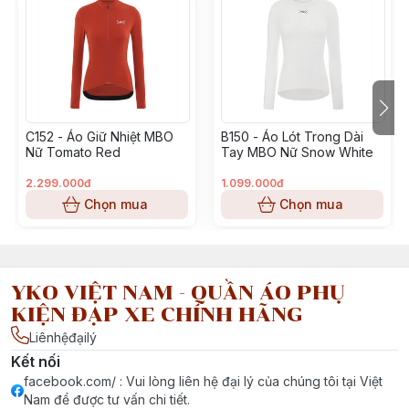
💨 Form áo ôm gọn, tối ưu khí động học, đã được kiểm n
VĐV chuyên nghiệp – giúp giảm sức cản gió, tăng hiệu s
💡 Cổ nhỏ tôn dáng, chuẩn form – Sang mà không cầu k
C152 - Áo Giữ Nhiệt MBO
B150 - Áo Lót Trong Dài
🔒 Khóa kéo YKK xịn sò – Trượt mượt như gió!
Nữ Tomato Red
Tay MBO Nữ Snow White
🧷 Viền áo silicone chống trượt – giữ áo luôn đúng vị trí k
2.299.000đ
1.099.000đ
tốc.
Chọn mua
Chọn mua
📦 3 túi sau tiện dụng + chi tiết phản quang – đựng đồ dễ
tâm khi đạp xe ban đêm.
YKO VIỆT NAM - QUẦN ÁO PHỤ
KIỆN ĐẠP XE CHÍNH HÃNG
✨ Mát – Bền – Ngầu – Đúng chất dân đạp chuyên nghiệp
Liênhệđạilý
#mbo #cycling #aombo #quanmbo #aouke #quanuke #a
Kết nối
#quandapxe #thethao #uke #yko #santic #pmt #maap
facebook.com/ : Vui lòng liên hệ đại lý của chúng tôi tại Việt
Nam để được tư vấn chi tiết.