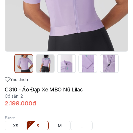
Yêu thích
C310 - Áo Đạp Xe MBO Nữ Lilac
Có sẵn
:
2
2.199.000đ
Size
:
XS
S
M
L