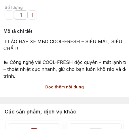
Số lượng
Mô tả chi tiết
🚴‍♂️ ÁO ĐẠP XE MBO COOL-FRESH – SIÊU MÁT, SIÊU
CHẤT!
🌬️ Công nghệ vải COOL-FRESH độc quyền – mát lạnh tức
– thoát nhiệt cực nhanh, giữ cho bạn luôn khô ráo và dễ
trình.
Đọc thêm nội dung
☀️ Chống nắng UPF 50+ – bảo vệ tối đa khỏi tia UV tron
ả.
🎨 Thiết kế logo trắng bản lớn nổi bật trên nền phối màu
Các sản phẩm, dịch vụ khác
đậm chất "rider chuyên nghiệp", kết hợp kiểu cắt liền mả
hiện đại, gọn gàng.