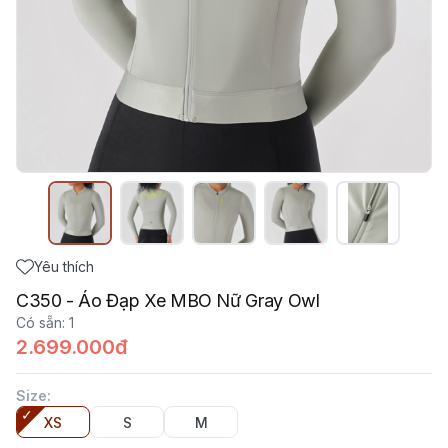
Yêu thích
C350 - Áo Đạp Xe MBO Nữ Gray Owl
Có sẵn
:
1
2.699.000đ
Size
:
XS
S
M