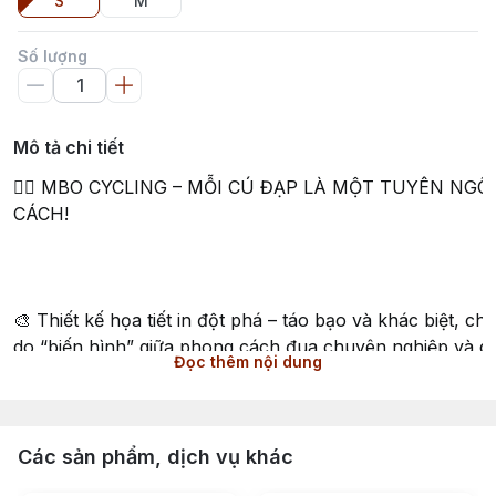
S
M
Số lượng
Mô tả chi tiết
🚴‍♂️ MBO CYCLING – MỖI CÚ ĐẠP LÀ MỘT TUYÊN NG
CÁCH!
🎨 Thiết kế họa tiết in đột phá – táo bạo và khác biệt, ch
do “biến hình” giữa phong cách đua chuyên nghiệp và d
Đọc thêm nội dung
🌬️ Chất liệu vải ITALIA siêu nhẹ chỉ ~105g, thoáng mát –
khí” cho những ai yêu cầu cao về sự nhẹ nhàng và thôn
Các sản phẩm, dịch vụ khác