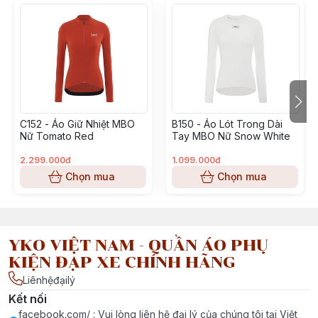
💧 Thấm hút mồ hôi nhanh – khô ráo suốt hành trình dù
35-38°C!
💪 Ôm sát tinh tế – tôn dáng, nâng hiệu suất, đạp bao ng
C152 - Áo Giữ Nhiệt MBO
B150 - Áo Lót Trong Dài
Nữ Tomato Red
Tay MBO Nữ Snow White
🔒 Khóa kéo YKK cao cấp – mượt, bền, dễ mở nhanh chó
2.299.000đ
1.099.000đ
🧷 Viền áo silicone chống trượt – giữ áo cố định khi tăng 
Chọn mua
Chọn mua
📦 3 túi sau gia cố + logo phản quang – đựng đồ tiện lợi,
ban đêm.
YKO VIỆT NAM - QUẦN ÁO PHỤ
KIỆN ĐẠP XE CHÍNH HÃNG
Liênhệđạilý
✨ Khi gu thẩm mỹ và hiệu suất kết hợp trên từng cung đ
Kết nối
facebook.com/ : Vui lòng liên hệ đại lý của chúng tôi tại Việt