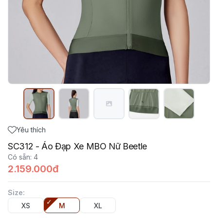
Yêu thích
SC312 - Áo Đạp Xe MBO Nữ Beetle
Có sẵn
:
4
2.159.000đ
Size
:
XS
M
XL