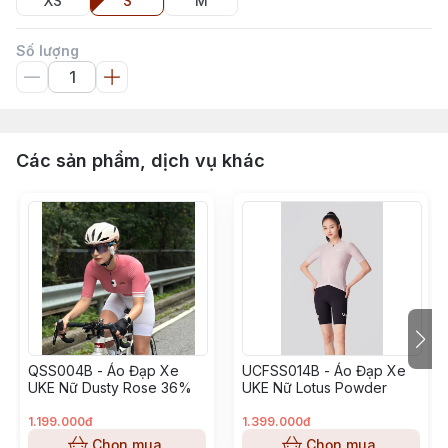
XS
S
M
Số lượng
Các sản phẩm, dịch vụ khác
QSS004B - Áo Đạp Xe
UCFSS014B - Áo Đạp Xe
UKE Nữ Dusty Rose 36%
UKE Nữ Lotus Powder
1.199.000đ
1.399.000đ
Chọn mua
Chọn mua