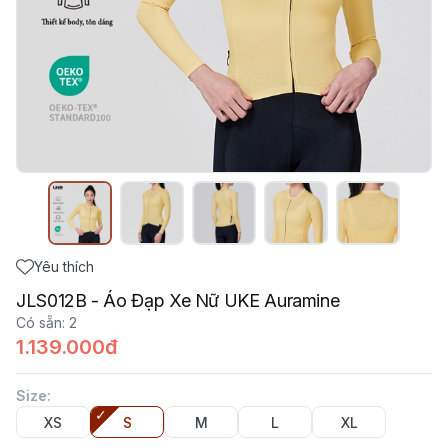
Yêu thích
JLS012B - Áo Đạp Xe Nữ UKE Auramine
Có sẵn
:
2
1.139.000đ
Size
:
XS
S
M
L
XL