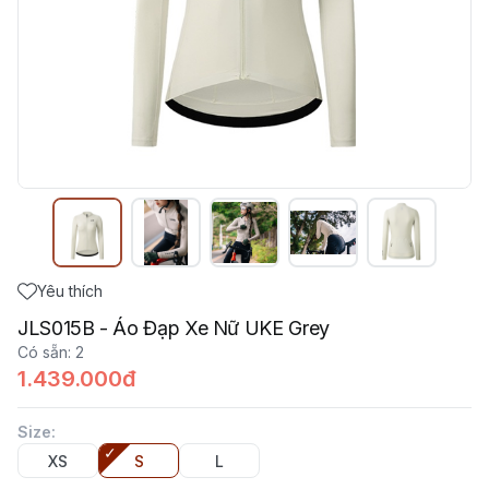
Yêu thích
JLS015B - Áo Đạp Xe Nữ UKE Grey
Có sẵn
:
2
1.439.000đ
Size
:
XS
S
L