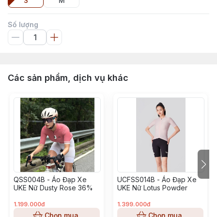
S
M
Số lượng
Các sản phẩm, dịch vụ khác
QSS004B - Áo Đạp Xe
UCFSS014B - Áo Đạp Xe
UKE Nữ Dusty Rose 36%
UKE Nữ Lotus Powder
1.199.000đ
1.399.000đ
Chọn mua
Chọn mua