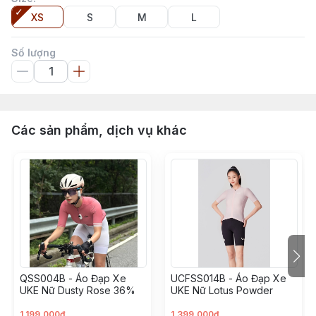
XS
S
M
L
Số lượng
Các sản phẩm, dịch vụ khác
QSS004B - Áo Đạp Xe
UCFSS014B - Áo Đạp Xe
UKE Nữ Dusty Rose 36%
UKE Nữ Lotus Powder
1.199.000đ
1.399.000đ